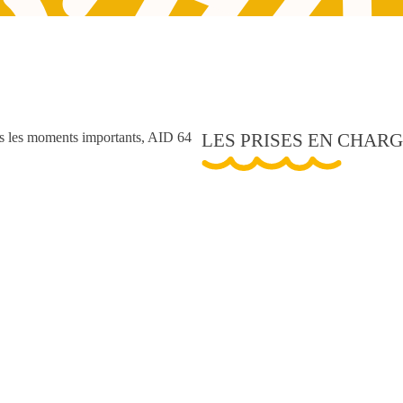
ns les moments importants, AID 64
LES PRISES EN CHAR
Réduction ou crédit d’impôt de 
Si vous êtes imposable, vous
sommes versées pour les service
dépense réelle de 12 000 €/an
votre âge, de votre situation f
charge.
Si vous n’êtes pas imposable
des sommes versées en services
* Dans les conditions posées par l’
modification de la législation.
Zone d’intervention
: Pau et aggl