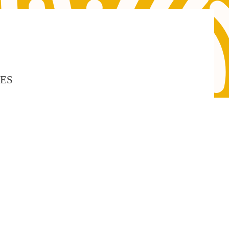
GES
50 % des sommes dépensées *
 bénéficiez d’une réduction d’impôt de 50 %
des
s à la personne, dans la limite de 6 000 €, soit une
 maximum. Ce plafond peut être relevé en fonction de
amiliale, de votre handicap ou du nombre d’enfants à
, vous pouvez bénéficier d’un crédit d’impôt de 50 %
 à la personne.
article 199 sexdéciès du CGI. Sous réserve de
omération, secteur d’Orthez