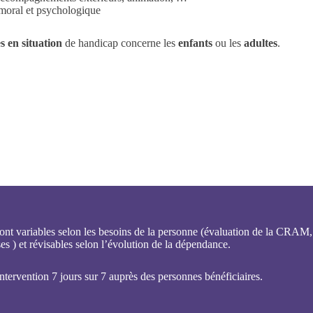
 moral et psychologique
s en situation
de handicap concerne les
enfants
ou les
adultes
.
ont variables selon les besoins de la personne (évaluation de la CRAM,
es ) et révisables selon l’évolution de la dépendance.
intervention 7 jours sur 7 auprès des personnes bénéficiaires.