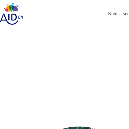
Passer
au
contenu
Notre assoc