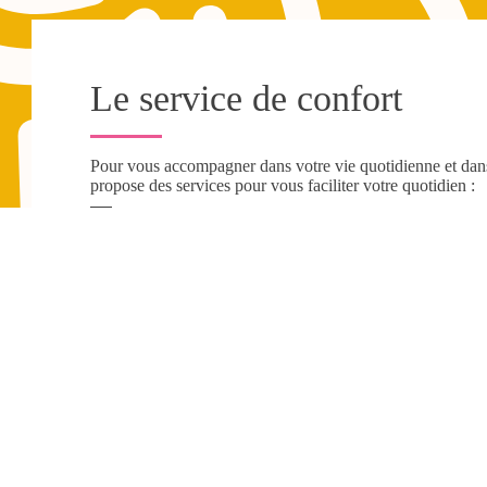
Le service de confort
Pour vous accompagner dans votre vie quotidienne et da
propose des services pour vous faciliter votre quotidien :
Entretien du cadre de vie
Entretien du linge
Préparation des repas et courses
Accompagnements / Transports
Soins esthétiques
Jardinage / Bricolage