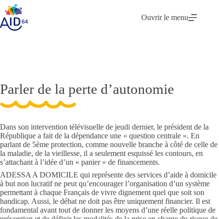
Passer
au
Ouvrir le menu
contenu
Accueil
Actu AID 64
Parler de la perte d’autonomie
Parler de la perte d’autonomie
Dans son intervention télévisuelle de jeudi dernier, le président de la
République a fait de la dépendance une « question centrale ». En
parlant de 5ème protection, comme nouvelle branche à côté de celle de
la maladie, de la vieillesse, il a seulement esquissé les contours, en
s’attachant à l’idée d’un « panier » de financements.
ADESSA A DOMICILE qui représente des services d’aide à domicile
à but non lucratif ne peut qu’encourager l’organisation d’un système
permettant à chaque Français de vivre dignement quel que soit son
handicap. Aussi, le débat ne doit pas être uniquement financier. Il est
fondamental avant tout de donner les moyens d’une réelle politique de
prévention et de définir les modalités de la prise en charge du risque de